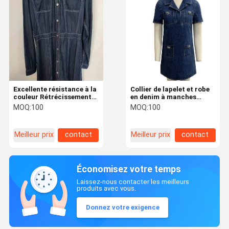
Excellente résistance à la
Collier de lapelet et robe
couleur Rétrécissement
en denim à manches
minimal Robe en denim
courtes pour un style poli
MOQ:
100
MOQ:
100
pour un usage durable
mais décontracté
Meilleur prix
contact
Meilleur prix
contact
Économisez votre temps
Laissez-nous contacter les meilleurs
produits avec vous.
Donnez votre exigence