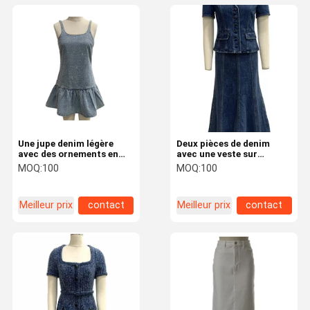
Une jupe denim légère
Deux pièces de denim
avec des ornements en
avec une veste sur
strass étincelant
mesure et une jupe midi
MOQ:
100
MOQ:
100
élargie
Meilleur prix
contact
Meilleur prix
contact