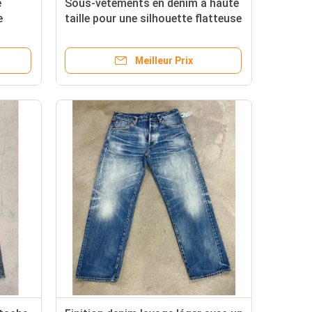
é
Sous-vêtements en denim à haute
e
taille pour une silhouette flatteuse
et à la mode
Meilleur Prix