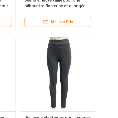
s
Jeans à haute taille pour une
pour
silhouette flatteuse et allongée
Meilleur Prix
our
Des jeans élastiques pour femmes