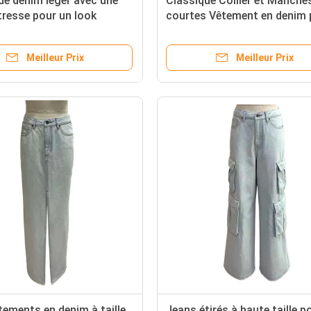
de denim léger avec une
Classique Collier et Manche
tresse pour un look
courtes Vêtement en denim 
robuste
un look intemporel
Meilleur Prix
Meilleur Prix
ements en denim à taille
Jeans étirés à haute taille p