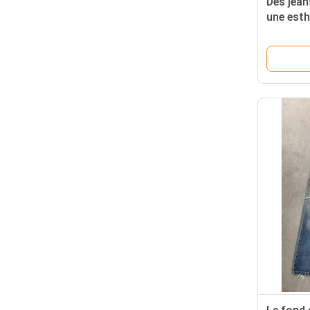
Des jean
une esth
élancée