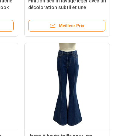
tache
Finition denim lavage léger avec un
look
décoloration subtil et une
moustache pour un look classique
Meilleur Prix