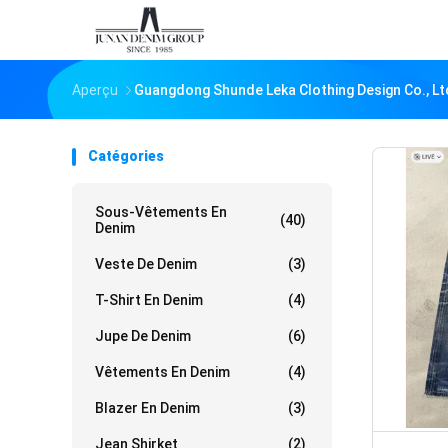
Aperçu
Guangdong Shunde Leka Clothing Design Co., Lt
Catégories
Sous-Vêtements En
(40)
Denim
Veste De Denim
(3)
T-Shirt En Denim
(4)
Jupe De Denim
(6)
Vêtements En Denim
(4)
Blazer En Denim
(3)
Jean Shirket
(2)