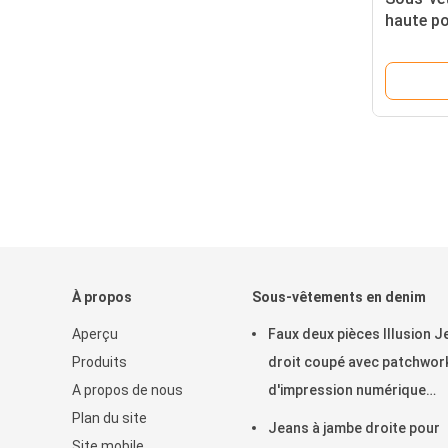
haute po
flatteus
À propos
Sous-vêtements en denim
Aperçu
Faux deux pièces Illusion 
Produits
droit coupé avec patchwor
A propos de nous
d'impression numérique
Plan du site
d'inspiration vintage
Jeans à jambe droite pour
Site mobile