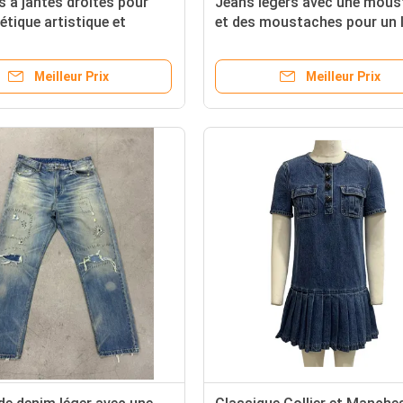
s à jantes droites pour
Jeans légers avec une mous
étique artistique et
et des moustaches pour un 
vintage robuste
Meilleur Prix
Meilleur Prix