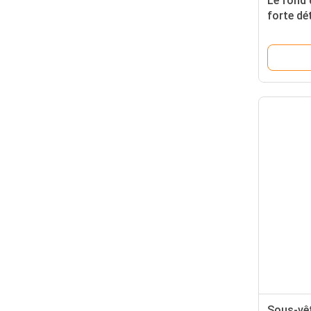
Le fond 
forte dé
vintage 
Sous-vêt